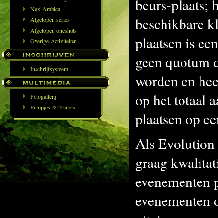
beurs-plaats; h
Nox Arabica
beschikbare k
Afgelopen series
Afgelopen oneshots
plaatsen is e
Overige Activiteiten
geen quotum d
Inschrijfsysteem
worden en hee
op het totaal a
Fotogallerij
Filmpjes & Trailers
plaatsen op e
Als Evolution
graag kwalitat
evenementen p
evenementen d