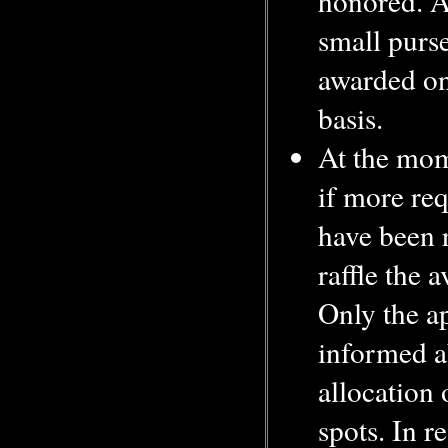
honored. 
small purse
awarded on
basis.
At the mome
if more req
have been 
raffle the a
Only the ap
informed a
allocation 
spots. In r