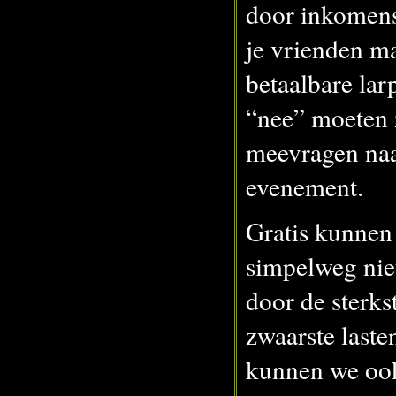
door inkomensv
je vrienden m
betaalbare larp,
“nee” moeten z
meevragen naa
evenement.
Gratis kunnen
simpelweg nie
door de sterks
zwaarste lasten
kunnen we ook