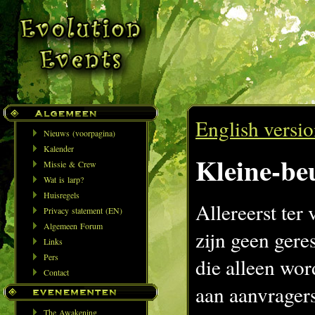
English versi
Nieuws (voorpagina)
Kalender
Kleine-be
Missie & Crew
Wat is larp?
Huisregels
Allereerst ter 
Privacy statement (EN)
Algemeen Forum
zijn geen gere
Links
Pers
die alleen wo
Contact
aan aanvragers
The Awakening